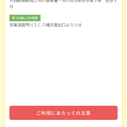
Ｒ西船橋駅南口 市川警察署・市川地方卸売市場下車 徒歩１
分
車でお越しのお客様
京葉道路市川ＩＣ 八幡方面出口より３分
ご利用にあたっての注意