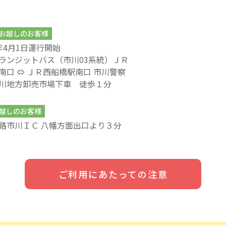
お越しのお客様
年4月1日運行開始
ランジットバス（市川03系統）ＪＲ
南口 ⇔ ＪＲ西船橋駅南口 市川警察
川地方卸売市場下車 徒歩１分
越しのお客様
路市川ＩＣ 八幡方面出口より３分
ご利用にあたっての注意