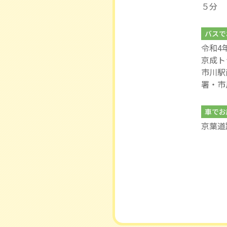
５分
バスで
令和4
京成ト
市川駅
署・市
車でお
京葉道