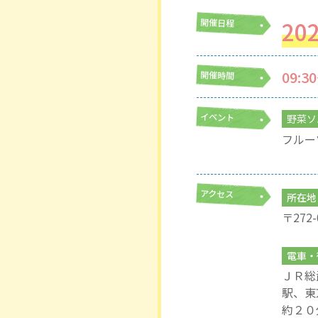
20
開催日程
09:3
開催時間
イベント
野菜ソ
フルー
アクセス
所在地
〒272
電車・
ＪＲ総
駅、東
約２０