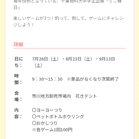
毎年恒例となっている、千葉商科大学学生企画「ミニ縁
日」
楽しいゲームが3つ！釣って、倒して、ゲームにチャレン
ジしよう！
詳細
日に
7月26日（土）・8月23日（土）・9月13日
ち：
（土）
時
9：30～15：30 ※景品がなくなり次第終了
間：
会
市川地方卸売市場内 花きテント
場：
内
〇ヨーヨーつり
容：
〇ペットボトルボウリング
〇おかしつり
※各ゲーム1回100円