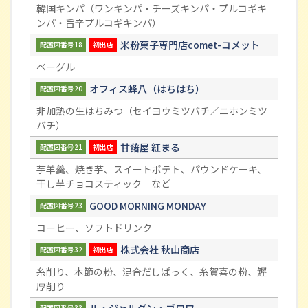
韓国キンパ（ワンキンパ・チーズキンパ・プルコギキ
ンパ・旨辛プルコギキンパ）
米粉菓子専門店comet-コメット
配置図番号18
初出店
ベーグル
オフィス蜂八（はちはち）
配置図番号20
非加熱の生はちみつ（セイヨウミツバチ／ニホンミツ
バチ）
甘藷屋 紅まる
配置図番号21
初出店
芋羊羹、焼き芋、スイートポテト、パウンドケーキ、
干し芋チョコスティック など
GOOD MORNING MONDAY
配置図番号23
コーヒー、ソフトドリンク
株式会社 秋山商店
配置図番号32
初出店
糸削り、本節の粉、混合だしぱっく、糸賀喜の粉、鰹
厚削り
ル・ジャルダン・ゴロワ
配置図番号33