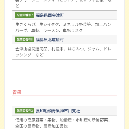
ど
福島県西会津町
配置図番号7
生きくらげ、生シイタケ、ミネラル野菜等、加工ハン
バーグ、車麩、ラーメン、車麩ラスク
福島県北塩原村
配置図番号8
会津山塩関連商品、村産米、はちみつ、ジャム、ドレ
ッシング など
青果
長印船橋青果㈱市川支社
配置図番号2
信州の高原野菜・果物、船橋産・市川産の新鮮野菜、
全国の農産物、農産加工品他