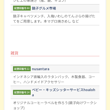
ジビエの串焼き（猪、鹿、キョン）
銚子グルメ市場
配置図番号44
銚子キャベツメンチ、入梅いわしのてんぷらの揚げた
てをご用意します。本マグロ焼きめし など
雑貨
nusantara
配置図番号22
インドネシア直輸入のラタンバック、木製食器、コー
ヒー、ハンドメイドアクセサリー
ベビー・キッズシッターサービスhoaloh
配置図番号24
a
オリジナルコーヒーラベルを作ろう(親子向けワークシ
ョップ)