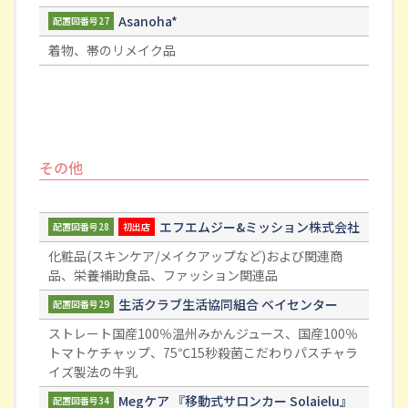
Asanoha*
配置図番号27
着物、帯のリメイク品
その他
エフエムジー&ミッション株式会社
配置図番号28
初出店
化粧品(スキンケア/メイクアップなど)および関連商
品、栄養補助食品、ファッション関連品
生活クラブ生活協同組合 ベイセンター
配置図番号29
ストレート国産100％温州みかんジュース、国産100％
トマトケチャップ、75℃15秒殺菌こだわりパスチャラ
イズ製法の牛乳
Megケア 『移動式サロンカー Solaielu』
配置図番号34