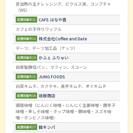
非加熱の生ドレッシング、ピクルス液、コンブチャ
（WS）
CAFE.はなや香
配置図番号11
カフェの手作りワッフル
株式会社Coffee and Date
配置図番号12
デーツ、デーツ加工品（ナッツ）
かふぇ ふりゅい
配置図番号14
自家製酵母パン 、マフィン、スコーン
JUNG FOODS
配置図番号15
白菜キムチ、カクテキ、長芋キムチ、オイキムチ
琉樹商店
配置図番号16
調理味噌（にんにく味噌・にんにく生姜味噌・唐辛子
味噌・辛しそ味噌・ホップ味噌・豚味噌・スズキ味
噌・ホンビノス味噌）
韓キンパ
配置図番号17