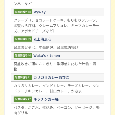
ン串 など
MyWay
配置図番号38
クレープ（チョコレートケーキ、もりもりフルーツ、
黒蜜わらび餅、クレームブリュレ、キーマカレーチー
ズ、アボカドチーズなど）
老上海点心
配置図番号39
台湾まぜそば、中華割包、台湾式唐揚げ
Waka's kitchen
配置図番号40
羽釜炊きご飯のおにぎり・季節感に応じた汁物・漬
物
カリガリカレーあびこ
配置図番号41
カリガリカレー、インドカレー、チーズカレー、タン
ドリーチキンカレー、甘口カレー、かき氷
キッチンカー福
配置図番号42
パスタ、かき氷、煮込み、ベーコン、ソーセージ、鴨
肉グリル