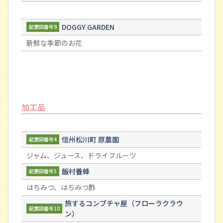
DOGGY GARDEN
配置図番号9
新鮮な季節のお花
加工品
信州松川町 原農園
配置図番号4
ジャム、ジュース、ドライフルーツ
飯村養蜂
配置図番号5
はちみつ、はちみつ酢
旅するコンブチャ屋（フローラクラウ
配置図番号10
ン）