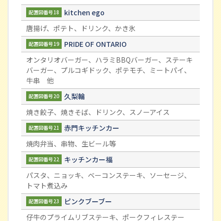
kitchen ego
配置図番号18
唐揚げ、ポテト、ドリンク、かき氷
PRIDE OF ONTARIO
配置図番号19
オンタリオバーガー、ハラミBBQバーガー、ステーキ
バーガー、プルコギドック、ポテモチ、ミートパイ、
牛串 他
久梨輪
配置図番号20
焼き餃子、焼きそば、ドリンク、スノーアイス
赤門キッチンカー
配置図番号21
焼肉弁当、串物、生ビール等
キッチンカー福
配置図番号22
パスタ、ニョッキ、ベーコンステーキ、ソーセージ、
トマト煮込み
ピンクブーブー
配置図番号23
仔牛のプライムリブステーキ、ポークフィレステー