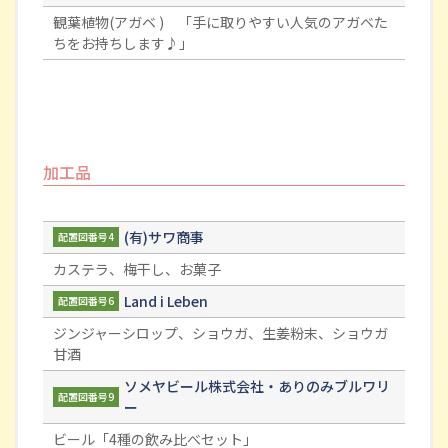
観葉植物(アガベ ) 「手に取りやすい人気のアガベた
ちをお持ちします♪」
加工品
(有)サワ商事
配置図番号4
カステラ、梅干し、お菓子
Land i Leben
配置図番号6
ジンジャーシロップ、ショウガ、生姜粉末、ショウガ
甘酒
ソメヤビール株式会社・ありのみブルワリ
配置図番号9
ー
ビール「4種の飲み比べセット」