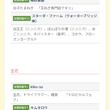
白子たまねぎ 「玉ねぎ専門店です☆」
スターダ・ファーム（ウォーターブリッジ
配置図番号10
㈱）
白玉王（ニンニク）、ぼんぼりの滴（ニンニク）、め
ごニンニク、ネバリスター（長芋）、ゴボウ、フロー
ズンヨーグルト
生花
kiku-su
配置図番号5
生花、ドライフラワー、雑貨 「トロピカルフェ
ア」
キムタロウ
配置図番号7