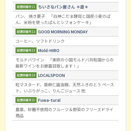
ちいさなパン屋さん ＊遊＊
配置図番号11
パン、 焼き菓子 「白神こだま酵母と国産小麦のぱ
ん、米粉を使ったぱんとシフォンケーキ」
GOOD MORNING MONDAY
配置図番号12
コーヒー、ソフトドリンク
Mold-HIRO
配置図番号13
モルドバワイン 「東欧の小国モルドバ共和国からの
最新ワインをお披露目致します！」
LOCALSPOON
配置図番号14
粒マスタード、亜麻仁醤油麹、天然ふきのとう ペース
ト、いぶりがっこ、りんごジュース 他
Fuwa-tural
配置図番号15
農薬、砂糖不使用のフルーツ＆野菜のフリーズドライ
商品