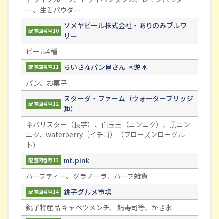
ー、生姜パウダー
ソメヤビール株式会社・ありのみブルワ
配置図番号10
リー
ビール4種
ちいさなパン屋さん ＊遊＊
配置図番号11
パン、お菓子
スターダ・ファーム（ウォーターブリッジ
配置図番号12
㈱）
ネバリスター（長芋）、白玉王（ニンニク）、黒ニン
ニク、waterberry（イチゴ）（フローズンローグル
ト）
mt.pink
配置図番号13
ハーブティー、グラノーラ、ハーブ雑貨
銚子グルメ市場
配置図番号14
銚子特産品 キャベツメンチ、 鯖寿司等、かき氷