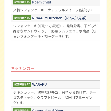
Poem Child
配置図番号15
米粉シフォンケーキ、ナチュラルスイーツ(焼菓子)
RINA&EMI Kitchen（だんご3兄弟）
配置図番号16
シフォンケーキ(米粉・小麦粉）、発酵弁当、子どもが
好きなサンドウィッチ 野菜ソムリエコラボ商品（枝
豆シフォンケーキ・枝豆ケーキ）他
キッチンカー
WARAKU
配置図番号17
チキンカレー、鶏唐揚げ弁当、旨辛からあげ丼、チー
ズスティック、クラフトビール（隅田川ブルーイン
グ）他
Coney Island Diner
配置図番号18