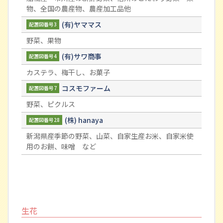
物、全国の農産物、農産加工品他
(有)ヤママス
配置図番号3
野菜、果物
(有)サワ商事
配置図番号4
カステラ、梅干し、お菓子
コスモファーム
配置図番号7
野菜、ピクルス
(株) hanaya
配置図番号28
新潟県産季節の野菜、山菜、自家生産お米、自家米使
用のお餅、味噌 など
生花