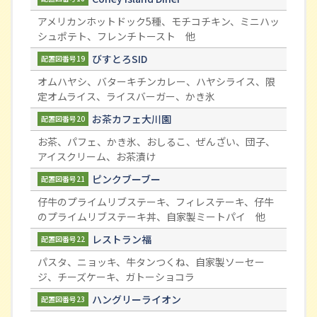
アメリカンホットドック5種、モチコチキン、ミニハッ
シュポテト、フレンチトースト 他
びすとろSID
配置図番号19
オムハヤシ、バターキチンカレー、ハヤシライス、限
定オムライス、ライスバーガー、かき氷
お茶カフェ大川園
配置図番号20
お茶、パフェ、かき氷、おしるこ、ぜんざい、団子、
アイスクリーム、お茶漬け
ピンクブーブー
配置図番号21
仔牛のプライムリブステーキ、フィレステーキ、仔牛
のプライムリブステーキ丼、自家製ミートパイ 他
レストラン福
配置図番号22
パスタ、ニョッキ、牛タンつくね、自家製ソーセー
ジ、チーズケーキ、ガトーショコラ
ハングリーライオン
配置図番号23