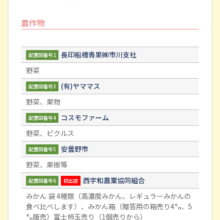
農作物
長印船橋青果㈱市川支社
配置図番号2
野菜
(有)ヤママス
配置図番号3
野菜、果物
コスモファーム
配置図番号4
野菜、ピクルス
安曇野市
配置図番号5
野菜、果樹等
西宇和農業協同組合
配置図番号6
初出店
みかん 袋 4種類（高濃度みかん、レギュラーみかんの
食べ比べします）、みかん箱（贈答用の箱売り4㌔、5
㌔販売）富士柿玉売り（1個売りから）