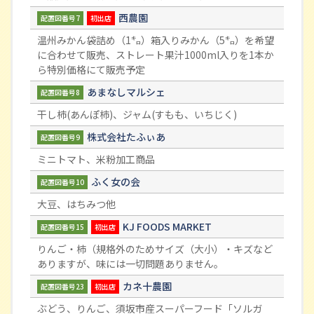
西農園
配置図番号7
初出店
温州みかん袋詰め（1㌔）箱入りみかん（5㌔）を希望
に合わせて販売、ストレート果汁1000ml入りを1本か
ら特別価格にて販売予定
あまなしマルシェ
配置図番号8
干し柿(あんぽ柿)、ジャム(すもも、いちじく)
株式会社たふぃあ
配置図番号9
ミニトマト、米粉加工商品
ふく女の会
配置図番号10
大豆、はちみつ他
KJ FOODS MARKET
配置図番号15
初出店
りんご・柿（規格外のためサイズ（大小）・キズなど
ありますが、味には一切問題ありません。
カネ十農園
配置図番号23
初出店
ぶどう、りんご、須坂市産スーパーフード「ソルガ