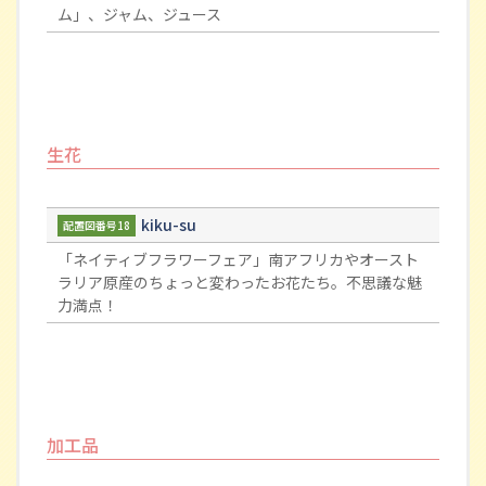
ム」、ジャム、ジュース
生花
kiku-su
配置図番号18
「ネイティブフラワーフェア」南アフリカやオースト
ラリア原産のちょっと変わったお花たち。不思議な魅
力満点！
加工品