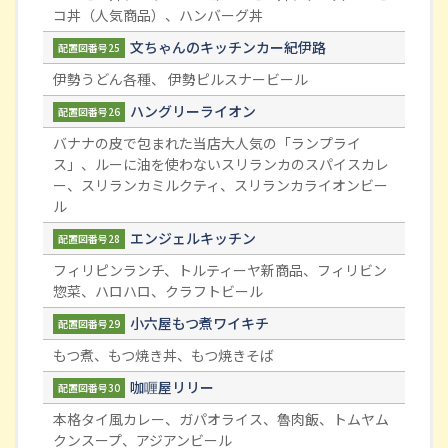
コ丼（人気商品）、ハンバーグ丼
文ちゃんのキッチンカー紀伊路
配置図番号25
伊勢うどん各種、 伊勢ピルスナービール
ハングリーライオン
配置図番号26
バナナの皮で包まれた当店大人気の「ランプライ
ス」、ルーに油を使わないスリランカのスパイスカレ
ー、スリランカミルクティ、スリランカライオンビー
ル
エンジェルキッチン
配置図番号28
フィリピンランチ、トルティーヤ新商品、フィリビン
惣菜、ハロハロ、クラフトビール
小六屋もつ煮ワイキチ
配置図番号29
もつ煮、もつ焼き丼、もつ焼きそば
咖喱屋リリー
配置図番号30
本格タイ風カレー、ガパオライス、魯肉飯、トムヤム
クンスープ、アジアンビール