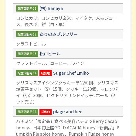
(株) hanaya
配置図番号11
コシヒカリ、コシヒカリ玄米、マイタケ、人参ジュー
ス、長ネギ、餅（白・草）
ありのみブルワリー
配置図番号12
クラフトビール
松戸ビール
配置図番号13
クラフトビール、コーヒー、ワイン
Sugar Chef Emiko
配置図番号14
初出店
クリスマスアイシングクッキー単品50個、クリスマス
焼菓子セット（S）15個、クッキー缶20個、マロンパ
イ（小）30個、ビクトリアサンドイッチ2ホール（カ
ット売り）
plage.and bee
配置図番号16
初出店
ハチミツ「限定品」食べる美容ハチミツBerry Cacao
honey、日本初上陸GOLD ACACIA honey「新商品」P
umpkin Ple spice honey、Pumpkin Fudge honey