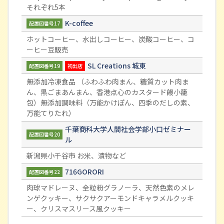
それぞれ5本
K-coffee
配置図番号17
ホットコーヒー、水出しコーヒー、炭酸コーヒー、コ
ーヒー豆販売
SL Creations 城東
配置図番号19
初出店
無添加冷凍食品 （ふわふわ肉まん、糖質カット肉ま
ん、黒ごまあんまん、香港点心のカスタード饅小籠
包）無添加調味料（万能かけぽん、四季のだしの素、
万能てりたれ）
千葉商科大学人間社会学部小口ゼミナー
配置図番号20
ル
新潟県小千谷市 お米、漬物など
716GORORI
配置図番号22
肉球マドレーヌ、全粒粉グラノーラ、天然色素のメレ
ンゲクッキー、サクサクアーモンドキャラメルクッキ
ー、クリスマスリース風クッキー